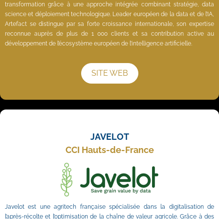
transformation grâce à une approche intégrée combinant stratégie, data 
science et déploiement technologique. Leader européen de la data et de l’IA, 
Artefact se distingue par sa forte croissance internationale, son expertise 
reconnue auprès de plus de 1 000 clients et sa contribution active au 
développement de l’écosystème européen de l’intelligence artificielle. 
SITE WEB
JAVELOT
CCI Hauts-de-France
Javelot est une agritech française spécialisée dans la digitalisation de 
l’après-récolte et l’optimisation de la chaîne de valeur agricole. Grâce à des 