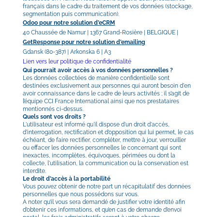
français dans le cadre du traitement de vos données (stockage, 
segmentation puis communication).
Odoo pour notre solution d’eCRM
40 Chaussée de Namur | 1367 Grand-Rosière | BELGIQUE |
GetResponse pour notre solution d’emailing
Gdansk (80-387) | Arkonska 6 | A3
Lien vers leur politique de confidentialité
Qui pourrait avoir accès à vos données personnelles ?
Les données collectées de manière confidentielle sont 
destinées exclusivement aux personnes qui auront besoin d'en 
avoir connaissance dans le cadre de leurs activités ; il s’agit de 
l’équipe CCI France International ainsi que nos prestataires 
mentionnés ci-dessus.
Quels sont vos droits ?
L'utilisateur est informé qu'il dispose d'un droit d'accès, 
d'interrogation, rectification et d’opposition qui lui permet, le cas 
échéant, de faire rectifier, compléter, mettre à jour, verrouiller 
ou effacer les données personnelles le concernant qui sont 
inexactes, incomplètes, équivoques, périmées ou dont la 
collecte, l'utilisation, la communication ou la conservation est 
interdite.
Le droit d’accès à la portabilité
Vous pouvez obtenir de notre part un récapitulatif des données 
personnelles que nous possédons sur vous.
A noter qu’il vous sera demandé de justifier votre identité afin 
d’obtenir ces informations, et qu’en cas de demande d’envoi 