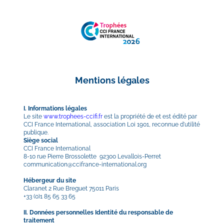
Mentions légales
I. Informations légales
Le site 
www.trophees-ccifi.fr
est la propriété de et est édité par 
CCI France International, association Loi 1901, reconnue d'utilité 
publique.
Siège social 
CCI France International  
8-10 rue Pierre Brossolette  92300 Levallois-Perret  
communication@ccifrance-international.org
Hébergeur du site
Claranet 2 Rue Breguet 75011 Paris 
+33 (0)1 85 65 33 65  
II. Données personnelles
Identité du responsable de 
traitement