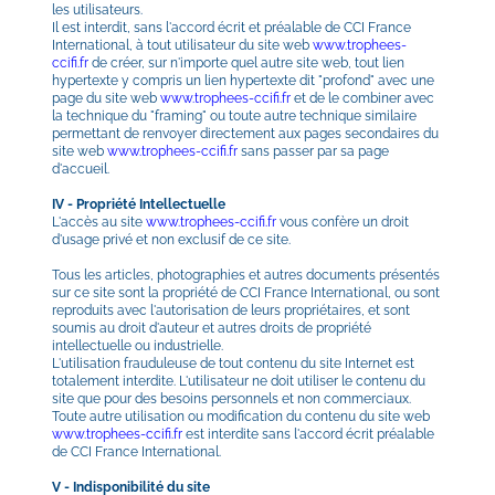
les utilisateurs.
Il est interdit, sans l'accord écrit et préalable de CCI France 
International, à tout utilisateur du site web 
www.trophees-
ccifi.fr
de créer, sur n'importe quel autre site web, tout lien 
hypertexte y compris un lien hypertexte dit "profond" avec une 
page du site web 
www.trophees-ccifi.fr
 et de le combiner avec 
la technique du "framing" ou toute autre technique similaire 
permettant de renvoyer directement aux pages secondaires du 
site web 
www.trophees-ccifi.fr
sans passer par sa page 
d'accueil.
IV - Propriété Intellectuelle
L'accès au site 
www.trophees-ccifi.fr
 vous confère un droit  
d'usage privé et non exclusif de ce site.
Tous les articles, photographies et autres documents présentés 
sur ce site sont la propriété de CCI France International, ou sont 
reproduits avec l'autorisation de leurs propriétaires, et sont 
soumis au droit d'auteur et autres droits de propriété  
intellectuelle ou industrielle.
L'utilisation frauduleuse de tout contenu du site Internet est 
totalement interdite. L'utilisateur ne doit utiliser le contenu du 
site que pour des besoins personnels et non commerciaux. 
Toute autre utilisation ou modification du contenu du site web 
www.trophees-ccifi.fr
 est interdite sans l'accord écrit préalable 
de CCI France International.
V - Indisponibilité du site