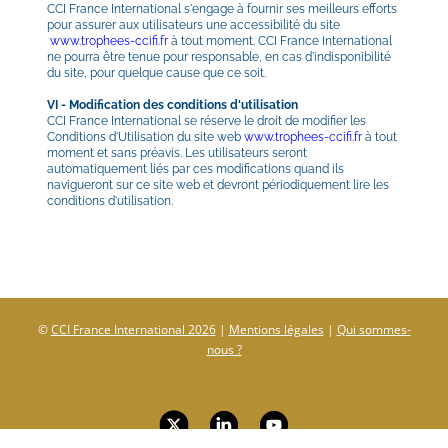
CCI France International s'engage à fournir ses meilleurs efforts 
pour assurer aux utilisateurs une accessibilité du site
www.trophees-ccifi.fr
 à tout moment. CCI France International 
ne pourra être tenue pour responsable, en cas d'indisponibilité 
du site, pour quelque cause que ce soit.
VI - Modification des conditions d'utilisation
CCI France International se réserve le droit de modifier les 
Conditions d'Utilisation du site web 
www.trophees-ccifi.fr
 à tout 
moment et sans préavis. Les utilisateurs seront 
automatiquement liés par ces modifications quand ils 
navigueront sur ce site web et devront périodiquement lire les 
conditions d'utilisation.
© 
CCI France International 202
6
 | 
Mentions légales
 | 
Qui sommes-
nous ?