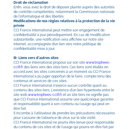
Droit de réclamation
Enfin, vous avez le droit de déposer plainte auprès des autorités 
de contrôle compétentes, notamment la Commission nationale 
de l'informatique et des libertés.
Modifications de nos règles relatives à la protection de la vie 
privée
CCI France International peut mettre son engagement de 
confidentialité à jour périodiquement. En cas de modification 
substantielle, une notification sera affichée sur notre site 
Internet, accompagnée d’un lien vers notre politique de 
confidentialité mise à jour.
III- Liens vers d'autres sites
CCI France International propose sur son site 
www.trophees-
ccifi.fr
 des liens vers des sites tiers. Ces liens sont établis en 
accord avec les sites concernés à un moment où CCI France 
International a pu juger opportun de le faire, compte tenu des 
contenus et services de ces sites.
CCI France International n'exerce aucun contrôle quant au 
contenu des sites tiers. L'existence d'un lien hypertexte entre le 
site web 
www.trophees-ccifi.fr
et un site tiers ne signifie pas 
que CCI France International assume une quelconque garantie 
et responsabilité quant à son contenu ou l'usage qui peut en 
être fait.
Il incombe à l'utilisateur de prendre les précautions nécessaires 
pour s'assurer de l'absence de virus sur le site visité.
CCI France International ne pourra être tenue pour responsable 
du contenu de ces sites et de l'usage qui pourra en être fait par 