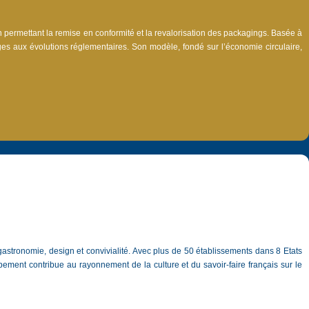
permettant la remise en conformité et la revalorisation des packagings. Basée à 
es aux évolutions réglementaires. Son modèle, fondé sur l’économie circulaire, 
stronomie, design et convivialité. Avec plus de 50 établissements dans 8 Etats 
ment contribue au rayonnement de la culture et du savoir-faire français sur le 