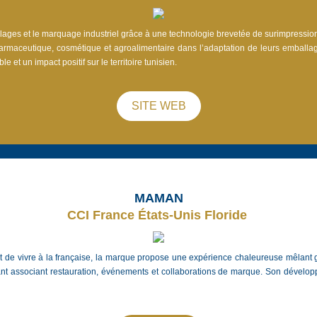
lages et le marquage industriel grâce à une technologie brevetée de surimpression 
armaceutique, cosmétique et agroalimentaire dans l’adaptation de leurs emballag
 et un impact positif sur le territoire tunisien. 
SITE WEB
MAMAN
CCI France États-Unis Floride 
 de vivre à la française, la marque propose une expérience chaleureuse mêlant ga
t associant restauration, événements et collaborations de marque. Son développe