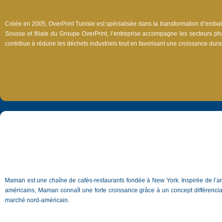
Créée en 2005, OverPrint Tunisie est spécialisée dans la transformation d’embal
Sousse et filiale du Groupe OverPrint, l’entreprise accompagne les secteurs ph
contribue à réduire les déchets industriels tout en favorisant une croissance durable
Maman est une chaîne de cafés-restaurants fondée à New York. Inspirée de l’art
américains, Maman connaît une forte croissance grâce à un concept différencian
marché nord-américain.